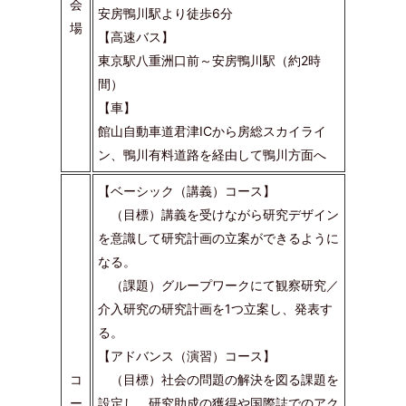
会
安房鴨川駅より徒歩6分
場
【高速バス】
東京駅八重洲口前～安房鴨川駅（約2時
間）
【車】
館山自動車道君津ICから房総スカイライ
ン、
鴨川有料道路を経由して鴨川方面へ
【ベーシック（講義）コース】
（目標）講義を受けながら研究デザイン
を意識して研究計画の立案ができるように
なる。
（課題）グループワークにて観察研究／
介入研究の研究計画を1つ立案し、発表す
る。
【アドバンス（演習）コース】
コ
（目標）社会の問題の解決を図る課題を
ー
設定し、研究助成の獲得や国際誌でのアク