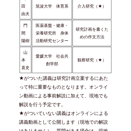
田
筑波大学 体育系
介入研究（★）
由夫
門
医薬基盤・健康・
研究計画を書くた
間
栄養研究所 身体
めの作文方法
陽樹
活動研究センター
山
愛媛大学 社会共
本
観察研究（★）
創学部
直史
★がついた講義は研究計画立案するにあた
って特に重要なものとなります。オンライ
ン動画による事前解説に加えて、現地でも
解説を行う予定です。
★がついていない講義はオンラインによる
講義動画として公開します（現地での解説
はありません）。質問がある場合は、現地