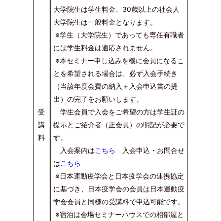
大学院生は学生料金、30歳以上の社会人
大学院生は一般料金となります。
※学生（大学院生）であっても専任有職者
には学生料金は適応されません。
※本セミナー申し込みを機に会員になるこ
とを希望される場合は、必ず入会手続き
（当該年度会費の納入＋入会申込書の提
出）の完了をお願いします。
受
学生会員で入会をご希望の方は学生証の
講
提示とご紹介者（正会員）の明記が必要で
料
す。
入会案内は
こちら
入会申込・お問合せ
は
こちら
※日本運動疫学会と日本疫学会の連携協定
に基づき、日本疫学会の会員は日本運動疫
学会会員と同様の受講料で申込可能です。
※宿泊は会場セミナーハウスでの相部屋と