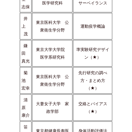
医学研究科
サーベイランス
志保
井
東京医科大学 公
上
運動疫学概論
衆衛生学分野
茂
鎌
東京大学大学院
準実験研究デザイ
田
医学系研究科
ン（★）
真光
菊
先行研究の調べ
東京医科大学 公
池
方・まとめ方
衆衛生学分野
宏幸
（★）
清
大妻女子大学 家
交絡とバイアス
原
政学部
（★）
康介
笹
東京都健康長寿医
身体活動評価法