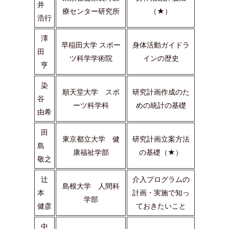
井
療センター研究所
（★）
浩行
澤
早稲田大学 スポー
身体活動ガイドラ
田
ツ科学学術院
インの歴史
亨
染
順天堂大学 スポ
研究計画作成のた
谷
ーツ科学科
めの統計の基礎
由希
田
東京都立大学 健
研究計画立案方法
島
康福祉学部
の基礎（★）
敬之
辻
介入プログラムの
島根大学 人間科
本
計画・実施で知っ
学部
健彦
ておきたいこと
中