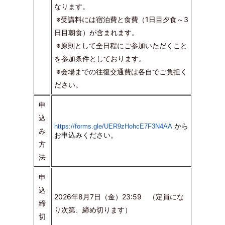
なります。
※受講料には宿泊費と食費（1日目夕食～3
日目朝食）が含まれます。
※原則として全日程にご参加いただくこと
を参加条件としております。
※会場までの往復交通費は各自でご負担く
ださい。
申
込
https://forms.gle/
UER9zHohcE7F3N4AA
から
み
お申込みください。
方
法
申
込
2026年8月7日（金）23:59 （定員にな
締
り次第、締め切ります）
切