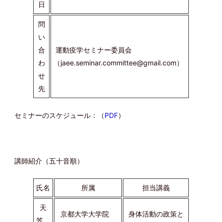
日
問
い
合
運動疫学セミナー委員会
わ
（jaee.seminar.committee@gmail.com）
せ
先
セミナーのスケジュール：（
PDF
）
講師紹介（五十音順）
氏名
所属
担当講義
天
京都大学大学院
身体活動の政策と
笠