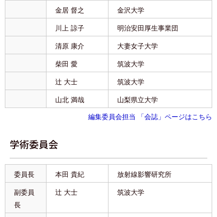
金居 督之
金沢大学
川上 諒子
明治安田厚生事業団
清原 康介
大妻女子大学
柴田 愛
筑波大学
辻 大士
筑波大学
山北 満哉
山梨県立大学
編集委員会担当 「会誌」ページはこちら
学術委員会
委員長
本田 貴紀
放射線影響研究所
副委員
辻 大士
筑波大学
長