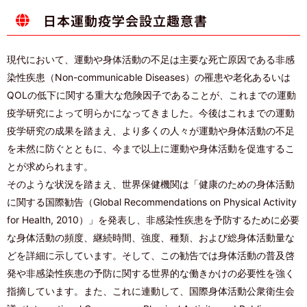
日本運動疫学会設立趣意書
現代において、運動や身体活動の不足は主要な死亡原因である非感
染性疾患（Non-communicable Diseases）の罹患や老化あるいは
QOLの低下に関する重大な危険因子であることが、これまでの運動
疫学研究によって明らかになってきました。今後はこれまでの運動
疫学研究の成果を踏まえ、より多くの人々が運動や身体活動の不足
を未然に防ぐとともに、今まで以上に運動や身体活動を促進するこ
とが求められます。
そのような状況を踏まえ、世界保健機関は「健康のための身体活動
に関する国際勧告（Global Recommendations on Physical Activity
for Health, 2010）」を発表し、非感染性疾患を予防するために必要
な身体活動の頻度、継続時間、強度、種類、および総身体活動量な
どを詳細に示しています。そして、この勧告では身体活動の普及啓
発や非感染性疾患の予防に関する世界的な働きかけの必要性を強く
指摘しています。また、これに連動して、国際身体活動公衆衛生会