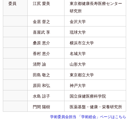
委員
江尻 愛美
東京都健康長寿医療センター
研究所
金居 督之
金沢大学
喜屋武 享
琉球大学
桑原 恵介
横浜市立大学
香村 恵介
名城大学
清野 諭
山形大学
田島 敬之
東京都立大学
原田 和弘
神戸大学
水島 諒子
国立保健医療科学院
門間 陽樹
医薬基盤・健康・栄養研究所
学術委員会担当 「学術総会」ページはこちら