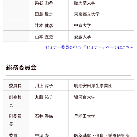
染谷 由希
順天堂大学
田島 敬之
東京都立大学
辻本 健彦
中京大学
山本 直史
愛媛大学
セミナー委員会担当 「セミナー」ページはこちら
総務委員会
委員長
川上 諒子
明治安田厚生事業団
副委員
丸藤 祐子
駿河台大学
長
副委員
石井 香織
早稲田大学
長
委員
中潟 崇
医薬基盤・健康・栄養研究所