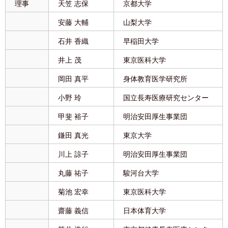
理事
天笠 志保
京都大学
安藤 大輔
山梨大学
石井 香織
早稲田大学
井上 茂
東京医科大学
岡田 真平
身体教育医学研究所
小野 玲
国立長寿医療研究センター
甲斐 裕子
明治安田厚生事業団
鎌田 真光
東京大学
川上 諒子
明治安田厚生事業団
丸藤 祐子
駿河台大学
菊池 宏幸
東京医科大学
齋藤 義信
日本体育大学