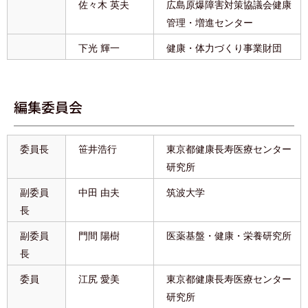
佐々木 英夫
広島原爆障害対策協議会健康
管理・増進センター
下光 輝一
健康・体力づくり事業財団
編集委員会
委員長
笹井浩行
東京都健康長寿医療センター
研究所
副委員
中田 由夫
筑波大学
長
副委員
門間 陽樹
医薬基盤・健康・栄養研究所
長
委員
江尻 愛美
東京都健康長寿医療センター
研究所