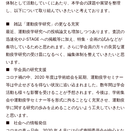
体制として活動していくにあたり、本学会の課題や展望を整理
し、以下について取り組んでいきたいと考えております。
■ 雑誌「運動疫学研究」の更なる充実
最近、運動疫学研究への投稿論文も増加しつつあります。査読の
迅速化やJ-STAGE への掲載等に加え、特集・企画の試みなどが
奏功しているためと思われます。さらに学会員の方々の良質な運
動疫学研究の受け皿になるべく、編集体制を整えていきたいと思
います。
■ 学会員の研究支援
コロナ禍の中、2020 年度は学術総会を延期、運動疫学セミナー
等は中止せざるを得ない状況に追い込まれました。数年間は学会
活動も様々な影響を受けることが予想されます。今後は、学術集
会や運動疫学セミナー等を形式に拘ることなく充実させ、運動疫
学に関する研究の歩みを止めることのないよう工夫していきたい
と思います。
■ 社会への情報発信
コロナの真っ只中、2020 年 4 月には公式声明委員会が中心とな