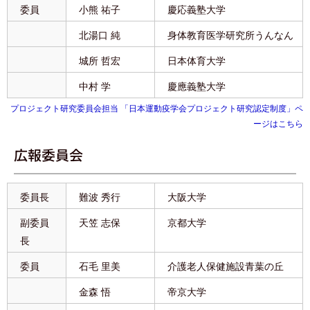
委員
小熊 祐子
慶応義塾大学
北湯口 純
身体教育医学研究所うんなん
城所 哲宏
日本体育大学
中村 学
慶應義塾大学
プロジェクト研究委員会担当 「日本運動疫学会プロジェクト研究認定制度」ペ
ージはこちら
広報委員会
委員長
難波 秀行
大阪大学
副委員
天笠 志保
京都大学
長
委員
石毛 里美
介護老人保健施設青葉の丘
金森 悟
帝京大学