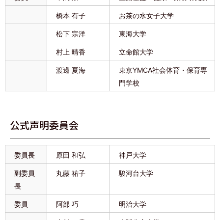
橋本 有子
お茶の水女子大学
松下 宗洋
東海大学
村上 晴香
立命館大学
渡邊 夏海
東京YMCA社会体育・保育専
門学校
公式声明委員会
委員長
原田 和弘
神戸大学
副委員
丸藤 祐子
駿河台大学
長
委員
阿部 巧
明治大学