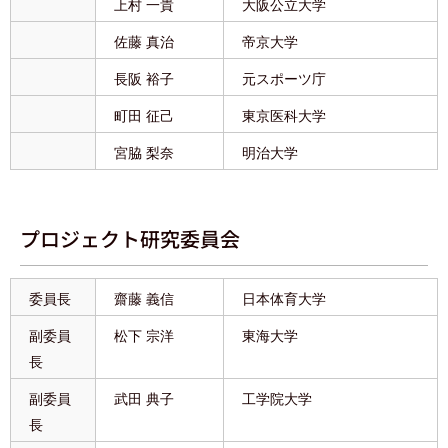
上村 一貴
大阪公立大学
佐藤 真治
帝京大学
長阪 裕子
元スポーツ庁
町田 征己
東京医科大学
宮脇 梨奈
明治大学
プロジェクト研究委員会
委員長
齋藤 義信
日本体育大学
副委員
松下 宗洋
東海大学
長
副委員
武田 典子
工学院大学
長