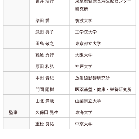
笹井 浩行
東京都健康長寿医療センター
研究所
柴田 愛
筑波大学
武田 典子
工学院大学
田島 敬之
東京都立大学
難波 秀行
大阪大学
原田 和弘
神戸大学
本田 貴紀
放射線影響研究所
門間 陽樹
医薬基盤・健康・栄養研究所
山北 満哉
山梨県立大学
監事
久保田 晃生
東海大学
重松 良祐
中京大学