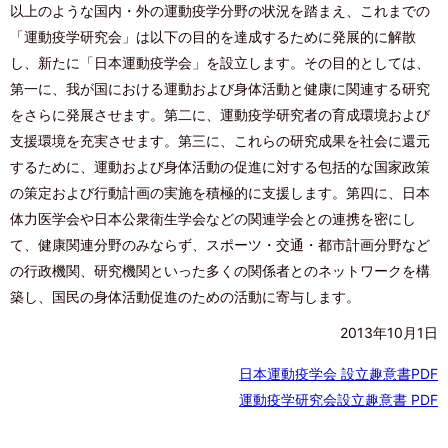
以上のような国内・外の運動疫学分野の状況を踏まえ、これまでの
「運動疫学研究会」は以下の目的を達成するために発展的に解散
し、新たに「日本運動疫学会」を設立します。その目的としては、
第一に、我が国における運動および身体活動と健康に関連する研究
をさらに発展させます。第二に、運動疫学研究者の育成環境および
支援環境を充実させます。第三に、これらの研究成果を社会に還元
するために、運動および身体活動の促進に対する包括的な国家政策
の策定および行動計画の実施を積極的に支援します。第四に、日本
体力医学会や日本公衆衛生学会などの関連学会との連携を密にし
て、健康関連分野のみならず、スポーツ・交通・都市計画分野など
の行政機関、研究機関といった多くの関係者とのネットワークを構
築し、国民の身体活動促進のための活動に寄与します。
2013年10月1日
日本運動疫学会 設立趣意書PDF
運動疫学研究会設立趣意書 PDF