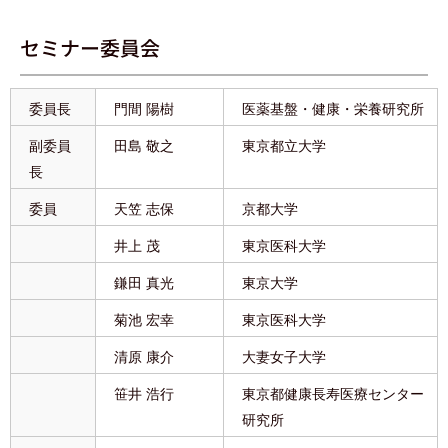
セミナー委員会
委員長
門間 陽樹
医薬基盤・健康・栄養研究所
副委員
田島 敬之
東京都立大学
長
委員
天笠 志保
京都大学
井上 茂
東京医科大学
鎌田 真光
東京大学
菊池 宏幸
東京医科大学
清原 康介
大妻女子大学
笹井 浩行
東京都健康長寿医療センター
研究所