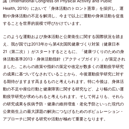
議（International Congress on Physical Activity and Public
Health, 2010）において「身体活動のトロント憲章」を採択し、運
動や身体活動の不足を解消し、今まで以上に運動や身体活動を促進
することを世界的規模で呼びかけています。
このような運動および身体活動と公衆衛生に関する国際状況を踏ま
え、我が国では2013年から第4次国民健康づくり対策（健康日本
21（第二次））がスタートするとともに、「健康づくりのための身
体活動基準2013・身体活動指針（アクティブガイド）」が策定され
ました。これらの政策や指針の策定や改定が数多くの運動疫学研究
の成果に基づいてなされていることから、今後運動疫学研究に対す
る期待がますます高まるものと考えられます。特に今後は、身体活
動の不足や座位行動と健康障害に関する研究など、より幅の広い運
動疫学研究が求められると考えられます。そして何よりも、それら
の研究成果を疾病予防・健康の維持増進・老化予防といった現代の
公衆衛生上の最大課題の解決につなげるためのポピュレーション・
アプローチに関する研究や活動が極めて重要となります。