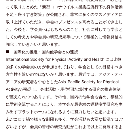
って取りまとめた「新型コロナウイルス感染症流行下の身体活動
不足・座りすぎ対策」が公開され、非常に多くのマスメディアに
取り上げていただき、学会のプレゼンスを高めることができまし
た。今後も、学会員へはもちろんのこと、社会に対しても学会と
しての考え方や学会員の研究成果等について積極的に情報発信を
強化していきたいと思います。
■ 国際化の推進・国内他学会との連携
International Society for Physical Activity and Health には比較
的多くの学会員の方が参加されており、学会としての目指すべき
方向性も近いのではないかと思います。最近では、アジア・オセ
アニアの研究者を中心としたAsia-Pacific Society for Physical
Activityが発足し、身体活動・座位行動に関する研究の推進体制
が整えられつつあります。その他、国内の他学会も含め、積極的
に学術交流することにより、本学会が最先端の運動疫学研究を生
み出すプラットホームになれるように努力したいと思います。
未だコロナ禍で様々な制限も多く、学会活動も大変な状況ではご
ざいますが、会員の皆様の研究活動がこれまで以上に発展するよ