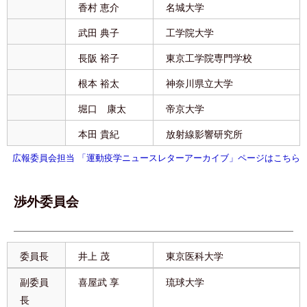
香村 恵介
名城大学
武田 典子
工学院大学
長阪 裕子
東京工学院専門学校
根本 裕太
神奈川県立大学
堀口 康太
帝京大学
本田 貴紀
放射線影響研究所
広報委員会担当 「運動疫学ニュースレターアーカイブ」ページはこちら
渉外委員会
委員長
井上 茂
東京医科大学
副委員
喜屋武 享
琉球大学
長