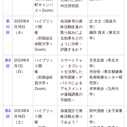
町キャンパ
AI活用実践
ス＋
Zoom）
第
2025年9
ハイブリッ
自治体等の身
辻󠄀 大士（筑波大
10
月16日
ド開
体活動促進の
学）
回
（火）
催
取り組みによ
鎌田 真光（東京大
（対面@立
る効果をどの
学）
命館大学＋
ように分析・
Zoom）
評価するか？
第9
2024年9
ハイブリッ
スマートフォ
天笠志保（帝京大
回
月1日
ド開
ン・タブレッ
学）
（日）
催
トを活用した
河合恒（東京都健康
（対面@佐
疫学調査～デ
長寿医療センター研
賀大学＋
バイスによる
究所）
Zoom）
アセスメント
岸本裕歩（九州大
や遠隔調査の
学）
可能性～
第8
2023年9
ハイブリッ
加速度計で身
田中茂穂（女子栄養
回
月16日
ド開
体活動を測っ
大
（土）
催
てみよう！
学