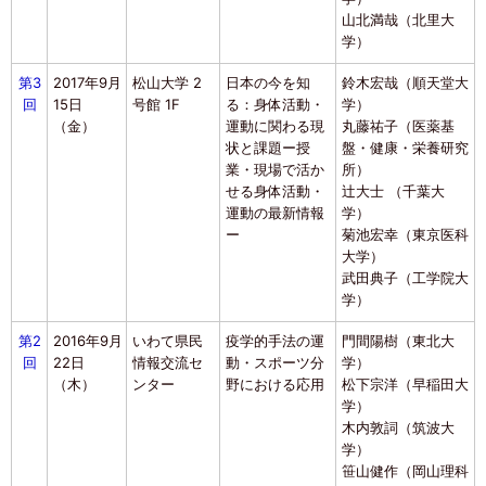
山北満哉（北里大
学）
第3
2017年9月
松山大学 2
日本の今を知
鈴木宏哉（順天堂大
回
15日
号館 1F
る：身体活動・
学）
（金）
運動に関わる現
丸藤祐子（医薬基
状と課題ー授
盤・健康・栄養研究
業・現場で活か
所）
せる身体活動・
辻大士 （千葉大
運動の最新情報
学）
ー
菊池宏幸（東京医科
大学）
武田典子（工学院大
学）
第2
2016年9月
いわて県民
疫学的手法の運
門間陽樹（東北大
回
22日
情報交流セ
動・スポーツ分
学）
（木）
ンター
野における応用
松下宗洋（早稲田大
学）
木内敦詞（筑波大
学）
笹山健作（岡山理科