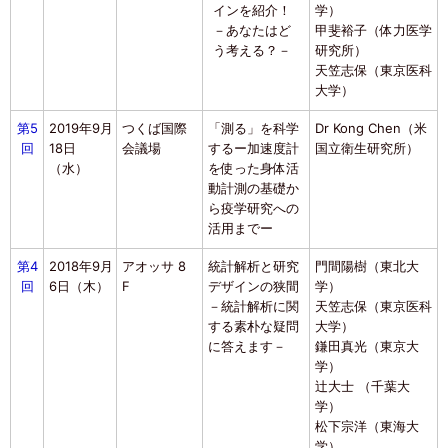
インを紹介！
学）
－あなたはど
甲斐裕子（体力医学
う考える？－
研究所）
天笠志保（東京医科
大学）
第5
2019年9月
つくば国際
「測る」を科学
Dr Kong Chen（米
回
18日
会議場
するー加速度計
国立衛生研究所）
（水）
を使った身体活
動計測の基礎か
ら疫学研究への
活用までー
第4
2018年9月
アオッサ 8
統計解析と研究
門間陽樹（東北大
回
6日（木）
F
デザインの狭間
学）
－統計解析に関
天笠志保（東京医科
する素朴な疑問
大学）
に答えます－
鎌田真光（東京大
学）
辻大士 （千葉大
学）
松下宗洋（東海大
学）