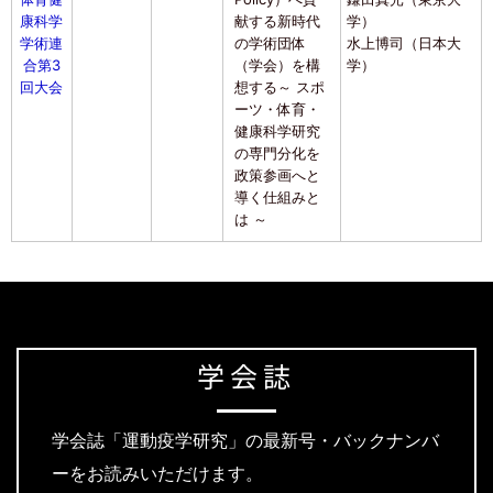
康科学
献する新時代
学）
学術連
の学術団体
水上博司（日本大
合第3
（学会）を構
学）
回大会
想する～ スポ
ーツ・体育・
健康科学研究
の専門分化を
政策参画へと
導く仕組みと
は ～
学会誌
学会誌「運動疫学研究」の最新号・バックナンバ
ーをお読みいただけます。