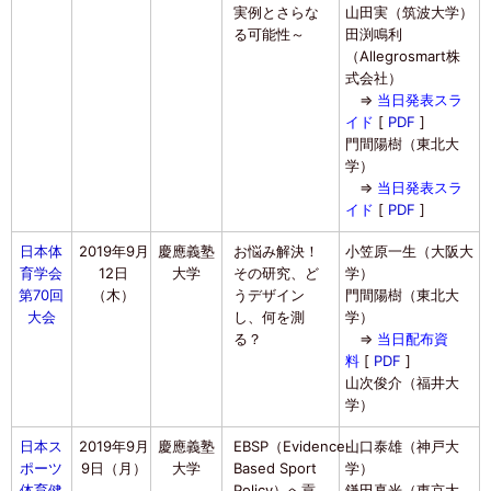
実例とさらな
山田実（筑波大学）
る可能性～
田渕鳴利
（Allegrosmart株
式会社）
⇒
当日発表スラ
イド
[
PDF
]
門間陽樹（東北大
学）
⇒
当日発表スラ
イド
[
PDF
]
日本体
2019年9月
慶應義塾
お悩み解決！
小笠原一生（大阪大
育学会
12日
大学
その研究、ど
学）
第70回
（木）
うデザイン
門間陽樹（東北大
大会
し、何を測
学）
る？
⇒
当日配布資
料
[
PDF
]
山次俊介（福井大
学）
日本ス
2019年9月
慶應義塾
EBSP（Evidence-
山口泰雄（神戸大
ポーツ
9日（月）
大学
Based Sport
学）
体育健
Policy）へ貢
鎌田真光（東京大