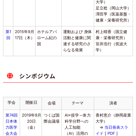
大学）
足立稔（岡山大学）
澤田亨（医薬基盤・
健康・栄養研究所）
第1
2015年9月
ホテルアバ
運動および 身体
村上晴香（国立健
回
17日（木）
ローム紀の
活動と健康に関
康・栄養研究所）
国
連する研究のさ
笹井浩行（筑波大
らなる発展
学）
シンポジウム
学会
開催日
会場
テーマ
演者
第74回
2019年9月
つくば国
AI×疫学～体力
香村恵介（静岡産業
日本体
20日
際会議場
科学分野への
大学）
力医学
（金）
人工知能
⇒
当日発表スラ
会大会
（AI）活用の
イド
[
PDF
]