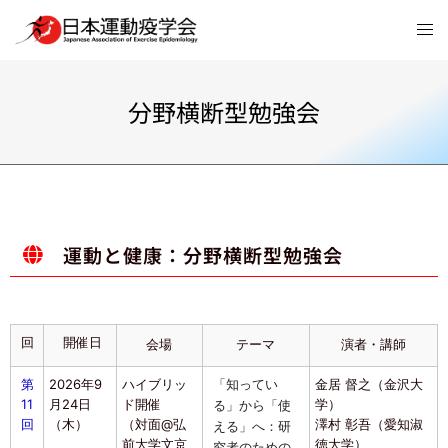
分野横断型勉強会
運動と健康：分野横断型勉強会
回
開催日
会場
テーマ
演者・講師
第
2026年9
ハイブリッ
金居 督之（金沢大
「知ってい
11
月24日
ド開催
学）
る」から「使
回
（木）
（対面@弘
澤村 彰吾（愛知淑
える」へ：
研
前大学文京
徳大学）
究者のための