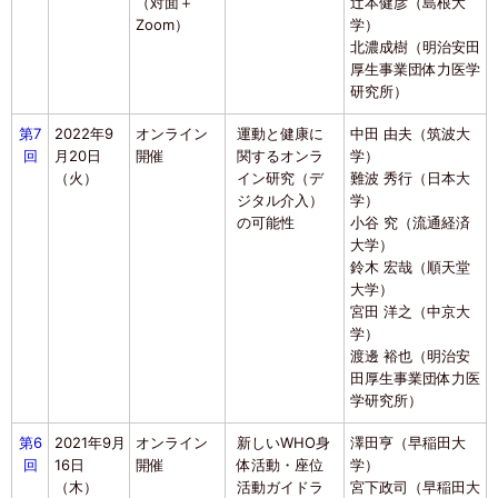
（対面＋
辻本健彦（島根大
Zoom）
学
北濃成樹（明治安田
厚生事業団体力医学
研究所）
第7
2022年9
オンライン
運動と健康に
中田 由夫（筑波大
回
月20日
開催
関するオンラ
学）
（火）
イン研究（デ
難波 秀行（日本大
ジタル介入）
学）
の可能性
小谷 究（流通経済
大学）
鈴木 宏哉（順天堂
大学）
宮田 洋之（中京大
学）
渡邊 裕也（明治安
田厚生事業団体力医
学研究所）
第6
2021年9月
オンライン
新しいWHO身
澤田亨（早稲田大
回
16日
開催
体活動・座位
学）
（木）
活動ガイドラ
宮下政司（早稲田大