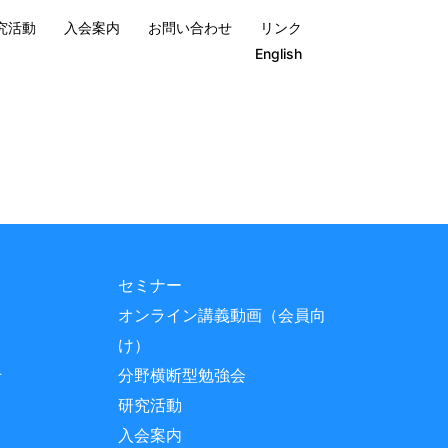
究活動
入会案内
お問い合わせ
リンク
English
セミナー
オンライン講義動画（会員向
け）
せ
分野横断型勉強会
研究活動
入会案内