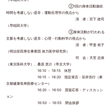
②1回の身体活動連続
時間を考慮しない是非：運動生理学の視点から
演 者：宮下 政司
（早稲田大学）
③身体活動が行われる
文脈を考慮しない是非：心理・行動科学の視点から
演 者：甲斐 裕子
（明治安田厚生事業団 体力医学研究所）
司 会：天笠 志保
（東京医科大学）、桑原 恵介（帝京大学）
16:10 － 16:15 休憩
16:15 － 16:20 指定発言：笹井浩行（東
京都健康長寿医療センター）
16:20 － 16:50 質疑応答・ディスカッシ
ョン
16:50 － 16:55 閉会挨拶