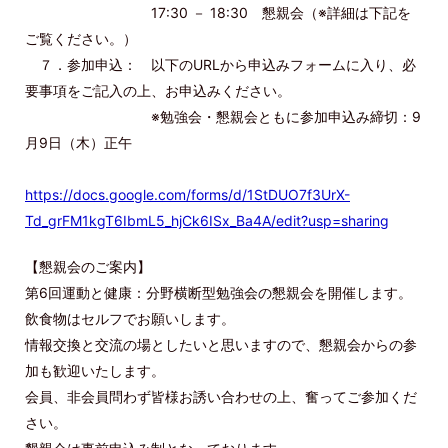
17:30 － 18:30 懇親会（※詳細は下記を
ご覧ください。）
７．参加申込： 以下のURLから申込みフォームに入り、必
要事項をご記入の上、お申込みください。
※勉強会・懇親会ともに参加申込み締切：9
月9日（木）正午
https://docs.google.com/forms/d/1StDUO7f3UrX-
Td_grFM1kgT6IbmL5_hjCk6ISx_Ba4A/edit?usp=sharing
【懇親会のご案内】
第6回運動と健康：分野横断型勉強会の懇親会を開催します。
飲食物はセルフでお願いします。
情報交換と交流の場としたいと思いますので、懇親会からの参
加も歓迎いたします。
会員、非会員問わず皆様お誘い合わせの上、奮ってご参加くだ
さい。