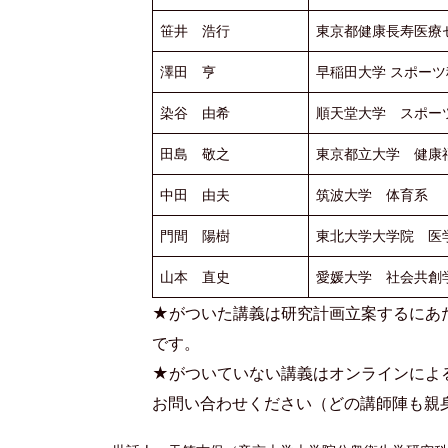
笹井 浩行
東京都健康長寿医療
澤田 亨
早稲田大学 スポー
染谷 由希
順天堂大学 スポー
田島 敬之
東京都立大学 健康
中田 由夫
筑波大学 体育系
門間 陽樹
東北大学大学院 医
山本 直史
愛媛大学 社会共創
★がついた講義は研究計画立案するにあ
です。
★がついていない講義はオンラインによ
お問い合わせください（どの講師陣も親