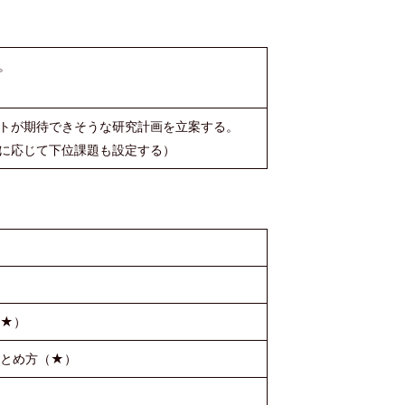
。
トが期待できそうな研究計画を立案する。
に応じて下位課題も設定する）
（★）
まとめ方（★）
）