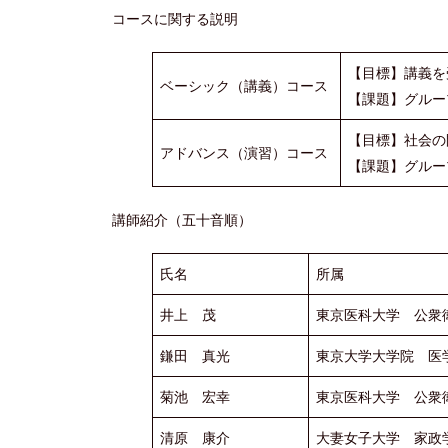
コースに関する説明
【目標】講義を
ベーシック（講義）コース
【課題】グルー
【目標】社会の
アドバンス（演習）コース
【課題】グルー
講師紹介（五十音順）
氏名
所属
井上 茂
東京医科大学 公衆
鎌田 真光
東京大学大学院 医
菊池 宏幸
東京医科大学 公衆
清原 康介
大妻女子大学 家政