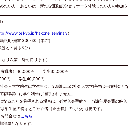
めたい方、あるいは，新たな運動疫学セミナーを体験したい方の参加
日）
ttp://www.teikyo.jp/hakone_seminar/
）
箱根町強羅1300-30（本館）
坂登る：徒歩5分）
になり次第、締め切ります）
職者）40,000円 学生35,000円
00円 学生40,000円
の社会人大学院生は学生料金、30歳以上の社会人大学院生は一般料金と
任有職者には学生料金は適応されません。
員になることを希望される場合は、必ず入会手続き（当該年度会費の納入
方は学生証の提示とご紹介者（正会員）の明記が必要です。
お問合せは
こちら
相部屋となります。