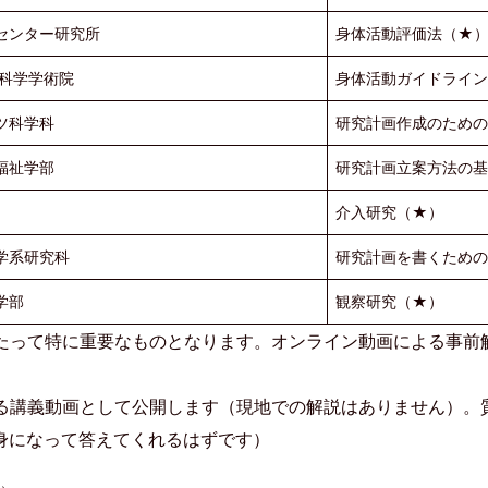
センター研究所
身体活動評価法（★
ツ科学学術院
身体活動ガイドライン
ツ科学科
研究計画作成のための
福祉学部
研究計画立案方法の
介入研究（★）
学系研究科
研究計画を書くための
学部
観察研究（★）
たって特に重要なものとなります。オンライン動画による事前
る講義動画として公開します（現地での解説はありません）。
身になって答えてくれるはずです）