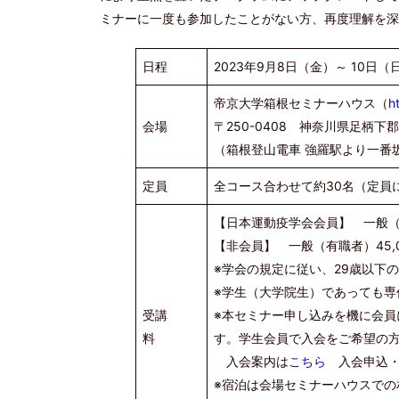
ミナーに一度も参加したことがない方、再度理解を深
日程
2023年9月8日（金）～ 10日（
帝京大学箱根セミナーハウス（
h
会場
〒250-0408 神奈川県足柄下郡
（箱根登山電車 強羅駅より一番
定員
全コース合わせて約30名（定員
【日本運動疫学会会員】 一般（有
【非会員】 一般（有職者）45,0
※学会の規定に従い、29歳以下
※学生（大学院生）であっても専
受講
※本セミナー申し込みを機に会
料
す。学生会員で入会をご希望の
入会案内は
こちら
入会申込・
※宿泊は会場セミナーハウスでの