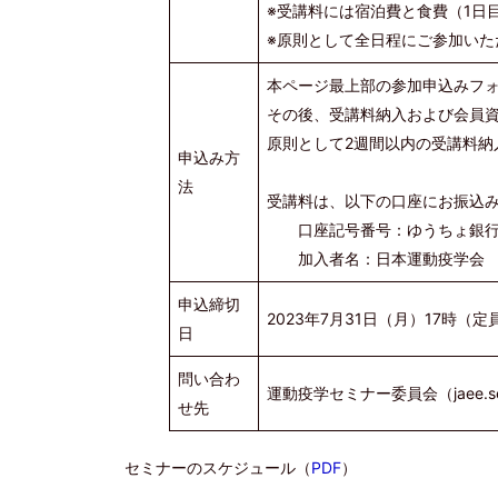
※受講料には宿泊費と食費（1日
※原則として全日程にご参加いた
本ページ最上部の参加申込みフ
その後、受講料納入および会員
原則として2週間以内の受講料納
申込み方
法
受講料は、以下の口座にお振込
口座記号番号：ゆうちょ銀行 〇八
加入者名：日本運動疫学会
申込締切
2023年7月31日（月）17時
日
問い合わ
運動疫学セミナー委員会（jaee.semi
せ先
セミナーのスケジュール（
PDF
）