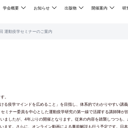
学会概要
お知らせ
出版物
開催案内
研
2回 運動疫学セミナーのご案内
ます。
ける疫学マインドを広めること」を目指し、体系的でわかりやすい講義
・セミナー委員を中心とした運動疫学研究の第一線で活躍する講師陣が
となっていましたが、4年ぶりの開催となります。従来の内容を踏襲しつつ
います。さらに、オンライン動画による事前解説も行う予定です。日本