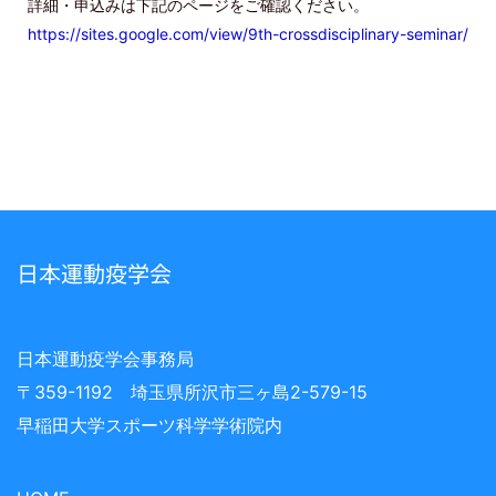
詳細・申込みは下記のページをご確認ください。
https://sites.google.com/view/9th-crossdisciplinary-seminar/
日本運動疫学会
日本運動疫学会事務局
〒359-1192 埼玉県所沢市三ヶ島2-579-15
早稲田大学スポーツ科学学術院内