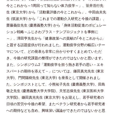
今とこれから～1周回って知らない体力疫学～」、笹井浩行先
生 (東京大学) から「活動量評価の今とこれから」、中田由夫先
生 (筑波大学) から「これまでの運動介入研究と今後の課題」、
齋藤義信先生 (慶應義塾大学) から「身体活動促進のポピュレー
ション戦略～ふじさわプラス・テンプロジェクトを事例に
～」、澤田亨先生から「健康政策への貢献の｢今とこれから｣」
と題する話題提供が行われました。運動疫学分野の幅広いテー
マについて、どの発表も非常に分かりやすくまとめていただ
き、今後の研究課題の整理ができたのではないかと思います。
また、シンポジウム2「運動疫学を担う熱き若手の思い－エキ
スパートの期待を添えて－」については、鎌田真光先生 (東京
大学)、門間陽樹先生 (東北大学) を座長として開催されまし
た。シンポジストとして、小熊祐子先生 (慶應義塾大学)、田島
敬之先生 (慶應義塾大学大学院)、天笠志保先生 (東京医科大学
大学院)、鎌田真光先生 (東京大学) をお迎えし、若手研究者の
日頃の苦労や今後の希望、またベテラン研究者から若手研究者
への期待なども含め、興味深い議論ができたのではないかと思