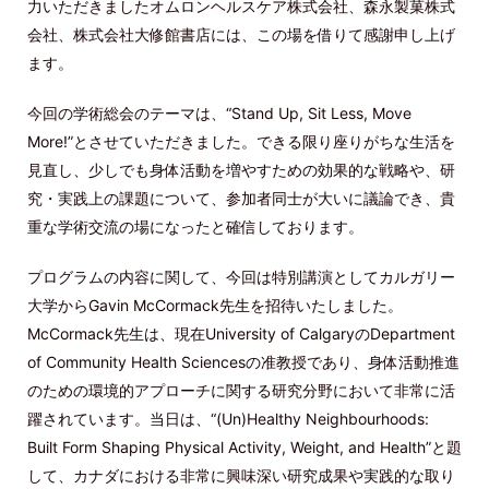
力いただきましたオムロンヘルスケア株式会社、森永製菓株式
会社、株式会社大修館書店には、この場を借りて感謝申し上げ
ます。
今回の学術総会のテーマは、“Stand Up, Sit Less, Move
More!”とさせていただきました。できる限り座りがちな生活を
見直し、少しでも身体活動を増やすための効果的な戦略や、研
究・実践上の課題について、参加者同士が大いに議論でき、貴
重な学術交流の場になったと確信しております。
プログラムの内容に関して、今回は特別講演としてカルガリー
大学からGavin McCormack先生を招待いたしました。
McCormack先生は、現在University of CalgaryのDepartment
of Community Health Sciencesの准教授であり、身体活動推進
のための環境的アプローチに関する研究分野において非常に活
躍されています。当日は、“(Un)Healthy Neighbourhoods:
Built Form Shaping Physical Activity, Weight, and Health”と題
して、カナダにおける非常に興味深い研究成果や実践的な取り