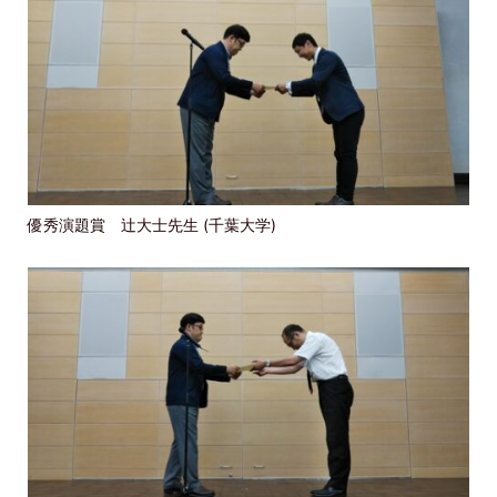
優秀演題賞 辻大士先生 (千葉大学)