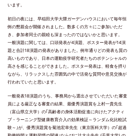
います。
初日の夜には、早稲田大学大隈ガーデンハウスにおいて毎年恒
例の懇親会が開催されました。数多くの方々にご参加いただ
き、参加者同士の親睦も深まったのではないかと思います。
一般演題に関しては、口頭発表が4演題、ポスター発表が14演
題と合計18演題の発表がありました。例年通りどの発表も質の
高いものであり、日本の運動疫学研究者たちのポテンシャルの
高さを感じることができました。ポスター発表は、軽食を摂り
ながら、リラックスした雰囲気の中で活発な質問や意見交換が
行われていたと思います。
一般発表18演題のうち、事務局から選出させていただいた審査
員による厳正なる審査の結果、最優秀演題賞を上村一貴先生
（富山県立大学）の｢高齢者の身体活動促進に向けたアクティ
ブ・ラーニング型健康教育介入の効果検証～ランダム化比較試
験～｣が、優秀演題賞を菊池宏幸先生（東京医科大学）の｢超過
勤務時間と運動習慣の関連｣ならびに辻大士先生 (千葉大学) の