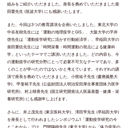
組みをご紹介いただきました。座長を務めていただきました柴
田愛先生 (筑波大学) にも感謝いたします。
また、今回は3つの教育講演を企画いたしました。東北大学の
中谷友樹先生には「運動の地理疫学とGIS」、大阪大学の平井
啓先生は「運動疫学研究に活かす行動経済学」、早稲田大学の
柴田重信先生には「時間栄養・時間運動の視点による健康科
学」といったテーマでご講演いただきました。どの内容も、今
の運動疫学の研究分野にとって必要不可欠なテーマであり、多
くのことが学べたのではないかと考えています。それぞれの講
演で座長を務めていただきました、小熊祐子先生 (慶應義塾大
学)、甲斐裕子先生 (公益財団法人明治安田厚生事業団体力医学
研究所)、村上晴香先生 (国立研究開発法人医薬基盤・健康・栄
養研究所) にも感謝申し上げます。
さらに、井上茂先生 (東京医科大学)、澤田亨先生 (早稲田大学)
を座長として行われましたシンポジウム1「運動疫学研究の今
とこれから」では、門間陽樹先生 (東北大学) から「体力疫学の