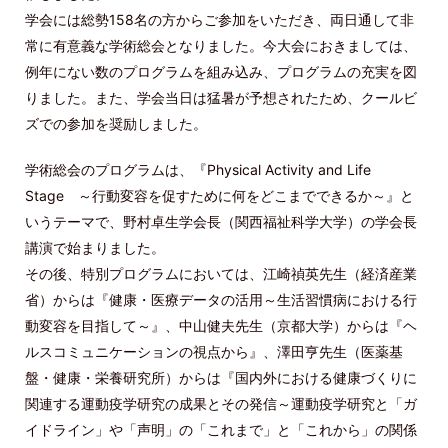
学会には総勢158名の方からご参加をいただき、両日通して非
常に有意義な学術総会となりました。今大会におきましては、
例年にない数のプログラムを組み込み、プログラムの充実を図
りました。また、学会当日は猛暑が予想されたため、クールビ
ズでの参加を奨励しました。
学術総会のプログラムは、『Physical Activity and Life
Stage ～行動変容を促すために何をどこまでできるか～』と
いうテーマで、野村卓生学会長（関西福祉科学大学）の学会長
講演で始まりました。
その後、特別プログラムにおいては、江崎禎英先生（経済産業
省）からは『健康・医療データの活用～生活習慣病における行
動変容を目指して～』、中山健夫先生（京都大学）からは『ヘ
ルスコミュニケーションの視点から』、澤田亨先生（医薬基
盤・健康・栄養研究所）からは『国内外における健康づくりに
関連する運動疫学研究の成果とその発信～運動疫学研究と「ガ
イドライン」や「声明」の「これまで」と「これから」の関係