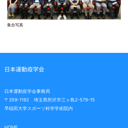
集合写真
日本運動疫学会
日本運動疫学会事務局
〒359-1192 埼玉県所沢市三ヶ島2-579-15
早稲田大学スポーツ科学学術院内
HOME