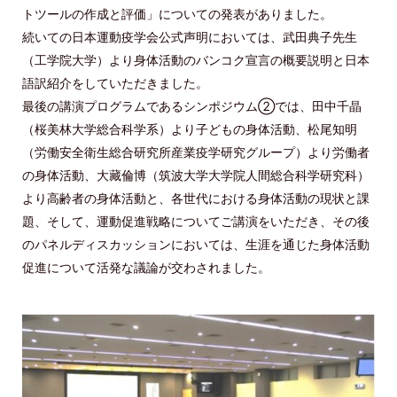
トツールの作成と評価」についての発表がありました。
続いての日本運動疫学会公式声明においては、武田典子先生
（工学院大学）より身体活動のバンコク宣言の概要説明と日本
語訳紹介をしていただきました。
最後の講演プログラムであるシンポジウム②では、田中千晶
（桜美林大学総合科学系）より子どもの身体活動、松尾知明
（労働安全衛生総合研究所産業疫学研究グループ）より労働者
の身体活動、大藏倫博（筑波大学大学院人間総合科学研究科）
より高齢者の身体活動と、各世代における身体活動の現状と課
題、そして、運動促進戦略についてご講演をいただき、その後
のパネルディスカッションにおいては、生涯を通じた身体活動
促進について活発な議論が交わされました。