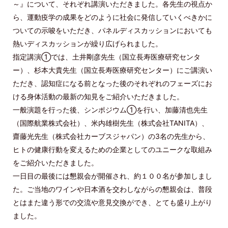
～』について、それぞれ講演いただきました。各先生の視点か
ら、運動疫学の成果をどのように社会に発信していくべきかに
ついての示唆をいただき、パネルディスカッションにおいても
熱いディスカッションが繰り広げられました。
指定講演①では、土井剛彦先生（国立長寿医療研究センタ
ー）、杉本大貴先生（国立長寿医療研究センター）にご講演い
ただき、認知症になる前となった後のそれぞれのフェーズにお
ける身体活動の最新の知見をご紹介いただきました。
一般演題を行った後、シンポジウム①を行い、加藤清也先生
（国際航業株式会社）、米内雄樹先生（株式会社TANITA）、
齋藤光先生（株式会社カーブスジャパン）の3名の先生から、
ヒトの健康行動を変えるための企業としてのユニークな取組み
をご紹介いただきました。
一日目の最後には懇親会が開催され、約１００名が参加しまし
た。ご当地のワインや日本酒を交わしながらの懇親会は、普段
とはまた違う形での交流や意見交換ができ、とても盛り上がり
ました。