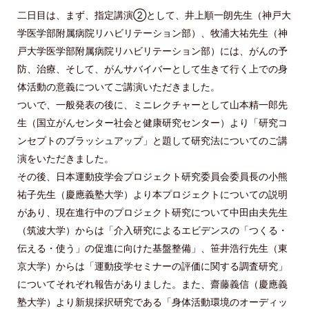
二日目は、まず、指定講演②として、井上順一朗先生（神戸大
学医学部附属病院リハビリテーション部）、牧浦大祐先生（神
戸大学医学部附属病院リハビリテーション部）には、がんの予
防、治療、そして、がんサバイバーとして生きて行く上での身
体活動の意義についてご講演いただきました。
ついで、一般発表の後に、ミニレクチャーとして山本精一郎先
生（国立がんセンター社会と健康研究センター）より「研究コ
ンセプトのブラッシュアップ」と題して研究法についてのご講
演をいただきました。
その後、日本運動疫学会プロジェクト研究委員会委員長の小熊
祐子先生（慶應義塾大学）より本プロジェクトについての説明
があり、現在進行中のプロジェクト研究について中田由夫先生
（筑波大学）からは「介入研究によるエビデンスの「つくる・
伝える・使う」の促進に向けた基盤整備」、笹井浩行先生（東
京大学）からは「運動疫学セミナーの評価に関する調査研究」
についてそれぞれ報告がありました。また、齋藤義信（慶應義
塾大学）より新規採択研究である「身体活動環境のオーディッ