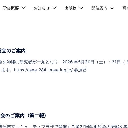
学会概要
お知らせ
出版物
開催案内
研
総会のご案内
会を沖縄の研究者が一丸となり、2026 年5月30日（土）・31日（
ps://jaee-28th-meeting.jp/ 参加登
総会のご案内（第二報）
4/7/5 (土) 摂津市立コミュニティプラザで開催する第27回学術総会の情