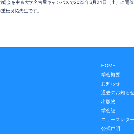
術総会を中京大学名古屋キャンパスで2023年6月24日（土）に開
の重松良祐先生です。
HOME
学会概要
お知らせ
過去のお知ら
出版物
学会誌
ニュースレタ
公式声明