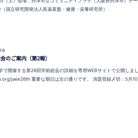
〜 5日（土）会場：摂津市立コミュニティプラザ（大阪府摂津市）テ
玲（国立研究開発法人医薬基盤・健康・栄養研究所）
総会
総会のご案内（第2報）
大学で開催する第26回学術総会の詳細を専用WEBサイトで公開しま
om/pedam.org/jaee26th 重要な期日は次の通りです。 演題登録〆切：5月1