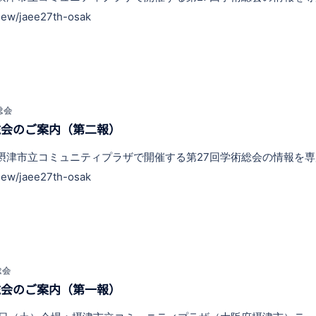
iew/jaee27th-osak
総会
総会のご案内（第二報）
4/7/5 (土) 摂津市立コミュニティプラザで開催する第27回学術総会の情
iew/jaee27th-osak
総会
総会のご案内（第一報）