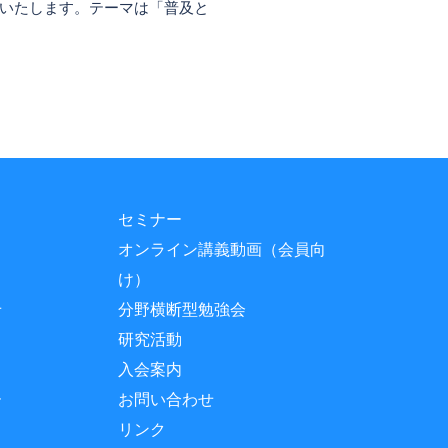
催いたします。テーマは「普及と
セミナー
オンライン講義動画（会員向
け）
せ
分野横断型勉強会
研究活動
入会案内
ー
お問い合わせ
リンク