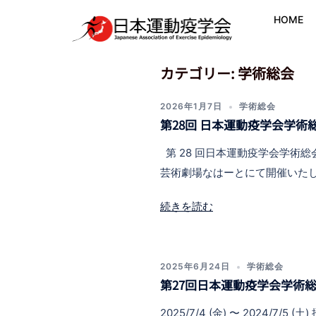
コ
HOME
ン
テ
ン
カテゴリー:
学術総会
ツ
へ
2026年1月7日
学術総会
ス
第28回 日本運動疫学会学術
キ
第 28 回日本運動疫学会学術総
ッ
芸術劇場なはーとにて開催いたします。htt
プ
続きを読む
2025年6月24日
学術総会
第27回日本運動疫学会学術
2025/7/4 (金) 〜 202