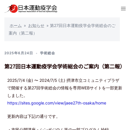
ホーム
»
お知らせ
»
第27回日本運動疫学会学術総会のご
案内（第二報）
2025年6月24日
学術総会
第27回日本運動疫学会学術総会のご案内（第二報）
2025/7/4 (金) 〜 2024/7/5 (土) 摂津市立コミュニティプラザ
で開催する第2
7
回学術総会の
情報
を
専用WEBサイトを一部更新
しました。
https://sites.google.com/view/
jaee27th-osaka/home
更新内容は下記の通りです。
・市民公開講座・シンポジウム等の一部プログラム抄録