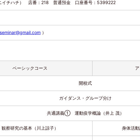
チハチ） 店番：218 普通預金 口座番号：5399222
.seminar@gmail.com
）
ベーシックコース
ア
開校式
ガイダンス・グループ分け
共通講義① 運動疫学概論（井上 茂）
観察研究の基本（川上諒子）
身体活動