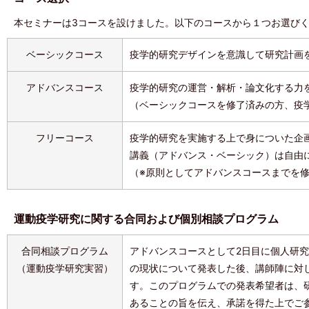
本セミナーは3コースを設けました。以下のコースから１つお選び
ベーシックコース
疫学的研究デザインを意識して研究計画
アドバンスコース
疫学的研究の運営・解析・論文化する力
（ベーシックコースを修了済みの方、疫
フリーコース
疫学的研究を実施する上で身についた企
講義（アドバンス・ベーシック）は自由
（※原則としてアドバンスコースまでを
運動疫学研究に関する合同および個別相談プログラム
合同相談プログラム
アドバンスコースとして2日目に個人研
（運動疫学研究実習）
の現状について発表した後、講師陣に対
す。このプログラムでの発表希望者は、
あることの旨を伝え、承諾を得た上でご