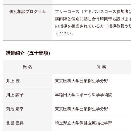
個別相談プログラム
フリーコース（アドバンスコース参加者
講師陣と個別に話し合う時間帯も設けます
の指導を担当されている方（指導教員や
ください。
講師紹介（五十音順）
氏 名
所 属
井上 茂
東京医科大学公衆衛生学分野
川上 諒子
早稲田大学スポーツ科学学術院
菊池 宏幸
東京医科大学公衆衛生学分野
北畠 義典
埼玉県立大学保健医療福祉学部