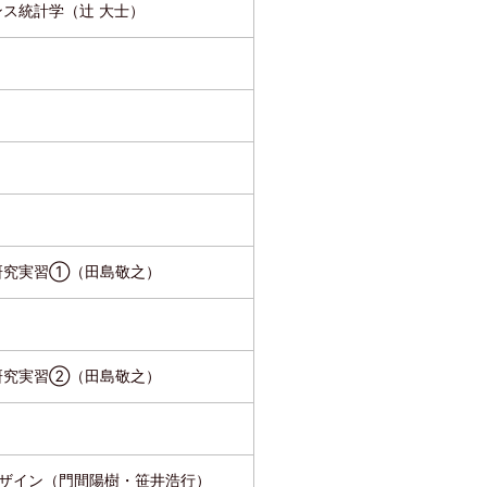
ンス統計学（辻 大士）
）
研究実習①（田島敬之）
研究実習②（田島敬之）
ザイン（門間陽樹・笹井浩行）