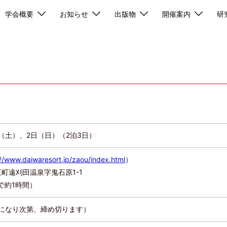
学会概要
お知らせ
出版物
開催案内
研
日（土）、2日（日）（2泊3日）
://www.daiwaresort.jp/zaou/index.html
）
王町遠刈田温泉字鬼石原1-1
で約1時間）
員になり次第、締め切ります）