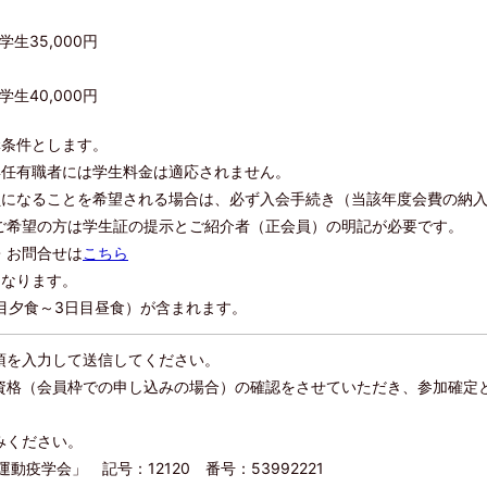
生35,000円
生40,000円
講条件とします。
専任有職者には学生料金は適応されません。
員になることを希望される場合は、必ず入会手続き（当該年度会費の納
ご希望の方は学生証の提示とご紹介者（正会員）の明記が必要です。
お問合せは
こちら
となります。
目夕食～3日目昼食）が含まれます。
項を入力して送信してください。
資格（会員枠での申し込みの場合）の確認をさせていただき、参加確定
みください。
疫学会」 記号：12120 番号：53992221