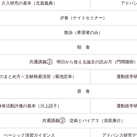
介入研究の基本（北畠義典）
アドバ
夕食（ナイトセミナー）
散歩（希望者のみ）
朝 食
共通講義② 明日から使える論文の読み方（門間陽樹
のまとめ方～文献検索演習（菊池宏幸）
運動疫学
昼 食
身体活動評価の基本（川上諒子）
運動疫学
共通講義③ 交絡とバイアス（清原康介）
ベーシック演習ガイダンス
アドバンス研究デ