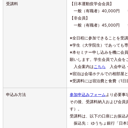
受講料
【日本運動疫学会会員】
一般（有職者）40,000円 学
【非会員】
一般（有職者）45,000円 学
※全日程に参加できることを受
※学生（大学院生）であっても
※本セミナー申し込みを機に会
願いします。学生会員で入会を
入会案内は
こちら
入会申込・
※宿泊は会場ホテルでの相部屋
※受講料には宿泊費と食費（1日
申込み方法
参加申込みフォーム
より必要事
その後、受講料納入および会員
す）。
受講料は、以下の口座にお振込
振込先： ゆうちょ銀行「日本運動