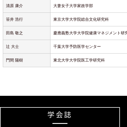
清原 康介
大妻女子大学家政学部
笹井 浩行
東京大学大学院総合文化研究科
田島 敬之
慶應義塾大学大学院健康マネジメント研
辻 大士
千葉大学予防医学センター
門間 陽樹
東北大学大学院医工学研究科
学会誌