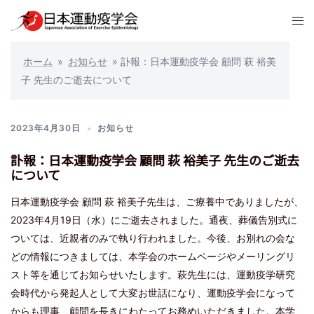
コ
ト
ン
グ
テ
ル
ホーム
»
お知らせ
»
訃報：日本運動疫学会 顧問 萩 裕美
ン
メ
子 先生のご逝去について
ツ
ニ
へ
ュ
ス
2023年4月30日
お知らせ
ー
キ
ッ
訃報：日本運動疫学会 顧問 萩 裕美子 先生のご逝去
について
プ
日本運動疫学会 顧問 萩 裕美子先生は、ご療養中でありましたが、
2023年4月19日（水）にご逝去されました。通夜、葬儀告別式に
ついては、近親者のみで執り行われました。今後、お別れの会な
どの情報につきましては、本学会のホームページやメーリングリ
スト等を通じてお知らせいたします。萩先生には、運動疫学研究
会時代から発起人として大変お世話になり、運動疫学会になって
からも理事、顧問を長きにわたってお務めいただきました。本学