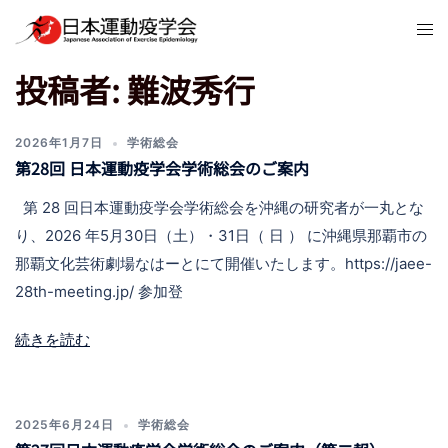
コ
ト
ン
グ
テ
投稿者:
難波秀行
ル
ン
メ
ツ
ニ
へ
2026年1月7日
学術総会
ュ
第28回 日本運動疫学会学術総会のご案内
ス
ー
キ
第 28 回日本運動疫学会学術総会を沖縄の研究者が一丸とな
ッ
り、2026 年5月30日（土）・31日（ 日 ） に沖縄県那覇市の
プ
那覇文化芸術劇場なはーとにて開催いたします。https://jaee-
28th-meeting.jp/ 参加登
続きを読む
2025年6月24日
学術総会